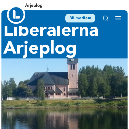
Arjeplog
Bli medlem
Liberalerna
Arjeplog