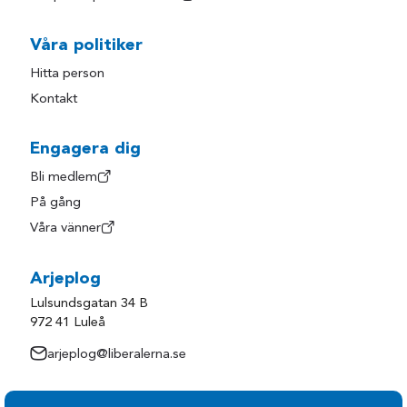
Jokkmokk
Överkalix
Våra politiker
Kalix
Övertorneå
Hitta person
Kontakt
Engagera dig
Bli medlem
På gång
Våra vänner
Arjeplog
Lulsundsgatan 34 B
972 41 Luleå
arjeplog@liberalerna.se