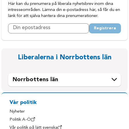
Här kan du prenumera på liberala nyhetsbrev inom dina
intresseområden. Lämna din e-postadress här, så får du en
länk för att själva hantera dina prenumerationer.
Registrera
Liberalerna i Norrbottens län
Norrbottens län
Arjeplog
Kiruna
Arvidsjaur
Luleå
Vår politik
Boden
Pajala
Nyheter
Gällivare
Piteå
Politik A-Ö
Vår politik på lätt svenska
Haparanda
Älvsbyn